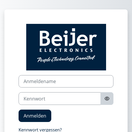
Zum Hauptinhalt
Anmelden bei 
Kontoerstellung abbrechen
Anmeldename
Kennwort
Anmelden
Kennwort vergessen?